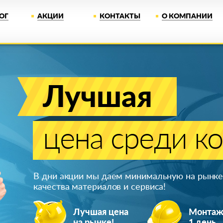
ОГ
АКЦИИ
КОНТАКТЫ
О КОМПАНИИ
Лучшая
цена среди к
В дни акции мы даем минимальную на рынке 
качества материалов и сервиса!
Лучшая цена
Монта