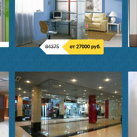
84375
от 27000 руб.