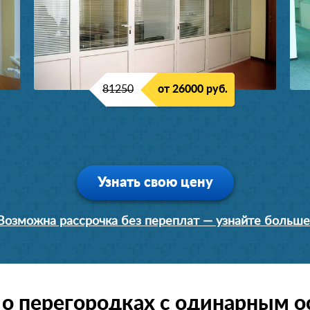
81250
от 26000 руб.
Узнать свою цену
Возможна рассрочка без переплат — узнайте больше
о перегородках с одинарным 