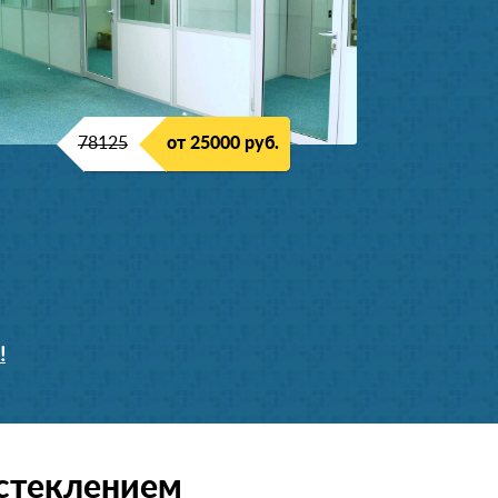
78125
от 25000 руб.
!
остеклением