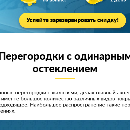
на рынке!
1 день
Успейте зарезервировать скидку!
Перегородки с одинарны
остеклением
нные перегородки с жалюзями, делая главный акцент
тименте большое количество различных видов покры
одходящее. Наибольшее распространение такие пер
ениях.