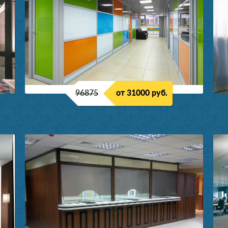
96875
от 31000 руб.