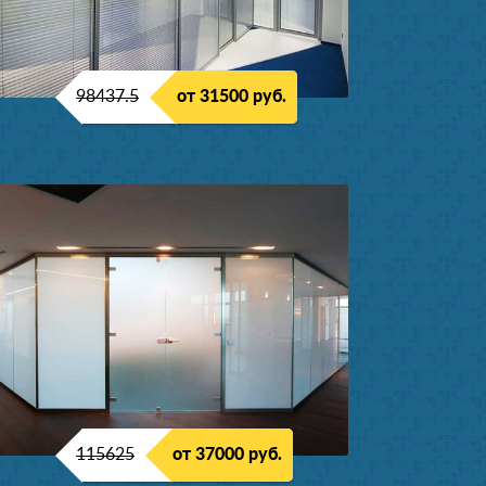
98437.5
от 31500 руб.
115625
от 37000 руб.