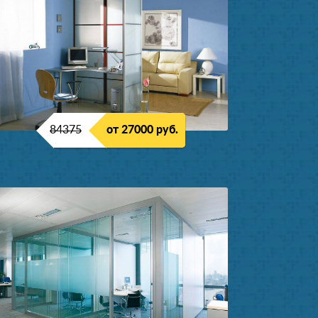
84375
от 27000 руб.