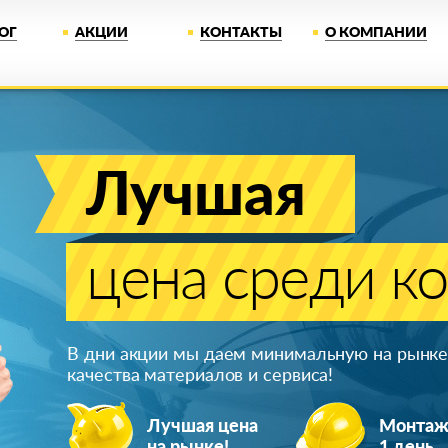
ОГ
АКЦИИ
КОНТАКТЫ
О КОМПАНИИ
Лучшая
цена среди к
В дни акции мы даем минимальную на рынке 
качества материалов и сервиса!
Лучшая цена
Монта