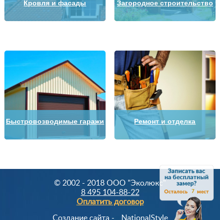
Кровля и фасады
Загородное строительство
Быстровозводимые гаражи
Ремонт и отделка
© 2002 - 2018 OOO "Эколюкс"
8 495 104-88-22
7
Оплатить договор
Создание сайта -
NationalStyle